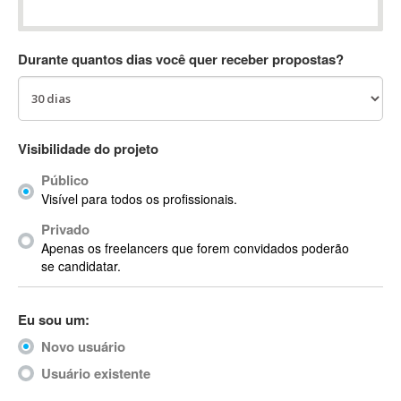
Absynth
AC Drives
Durante quantos dias você quer receber propostas?
AC3
ACARS
AccountMate
ACDSee
Visibilidade do projeto
ACID Pro
Público
ACPI
Visível para todos os profissionais.
Acrobat
Acrobat X
Privado
Apenas os freelancers que forem convidados poderão
Acronis
se candidatar.
ACT
Actian
Eu sou um:
Actimize
ActionScript
Novo usuário
ActionScript 3
Usuário existente
Active Directory