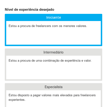
4D Dimension
Nível de experiência desejado
802.11
Iniciante
A&P
A-GPS
Estou a procura de freelancers com os menores valores.
A2Billing
AAUS Scientific Diver
Ab Initio
ABAP
Intermediário
Abaqus
Estou a procura de uma combinação de experiência e valor.
ABBYY FineReader
ABIS
AbleCommerce
Ableton
Especialista
Ableton Live
Ableton Push
Estou disposto a pagar valores mais elevados para freelancers
Abstract
experientes.
Abstract Window Toolkit (AWT)