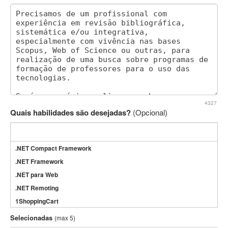
4327
Quais habilidades são desejadas?
(Opcional)
.NET Compact Framework
.NET Framework
.NET para Web
.NET Remoting
1ShoppingCart
3DS Max
Selecionadas
(max 5)
3GSM