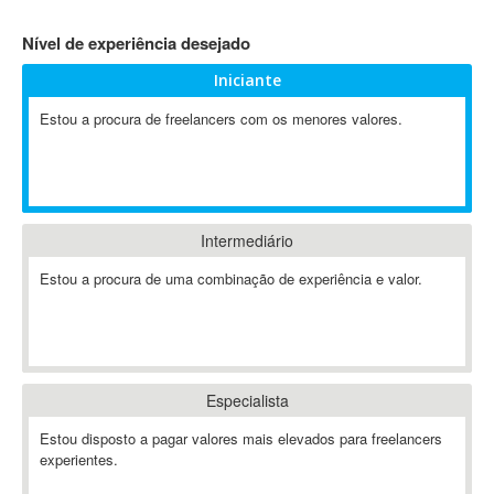
4D Dimension
Nível de experiência desejado
802.11
Iniciante
A&P
A-GPS
Estou a procura de freelancers com os menores valores.
A2Billing
AAUS Scientific Diver
Ab Initio
ABAP
Intermediário
Abaqus
Estou a procura de uma combinação de experiência e valor.
ABBYY FineReader
ABIS
AbleCommerce
Ableton
Especialista
Ableton Live
Ableton Push
Estou disposto a pagar valores mais elevados para freelancers
Abstract
experientes.
Abstract Window Toolkit (AWT)