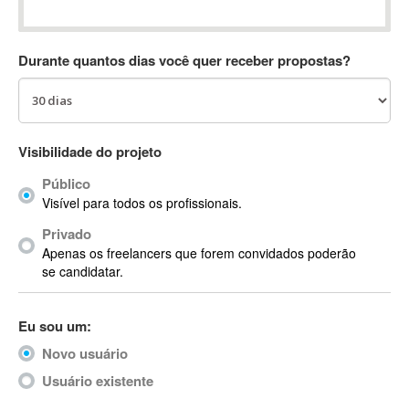
Absynth
AC Drives
Durante quantos dias você quer receber propostas?
AC3
ACARS
AccountMate
ACDSee
Visibilidade do projeto
ACID Pro
Público
ACPI
Visível para todos os profissionais.
Acrobat
Acrobat X
Privado
Apenas os freelancers que forem convidados poderão
Acronis
se candidatar.
ACT
Actian
Eu sou um:
Actimize
ActionScript
Novo usuário
ActionScript 3
Usuário existente
Active Directory