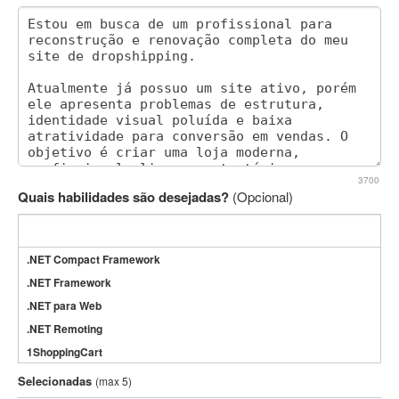
3700
Quais habilidades são desejadas?
(Opcional)
.NET Compact Framework
.NET Framework
.NET para Web
.NET Remoting
1ShoppingCart
3DS Max
Selecionadas
(max 5)
3GSM