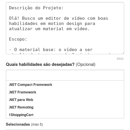
3503
Quais habilidades são desejadas?
(Opcional)
.NET Compact Framework
.NET Framework
.NET para Web
.NET Remoting
1ShoppingCart
3DS Max
Selecionadas
(max 5)
3GSM