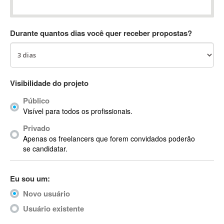
Absynth
AC Drives
Durante quantos dias você quer receber propostas?
AC3
ACARS
AccountMate
ACDSee
Visibilidade do projeto
ACID Pro
Público
ACPI
Visível para todos os profissionais.
Acrobat
Acrobat X
Privado
Apenas os freelancers que forem convidados poderão
Acronis
se candidatar.
ACT
Actian
Eu sou um:
Actimize
ActionScript
Novo usuário
ActionScript 3
Usuário existente
Active Directory