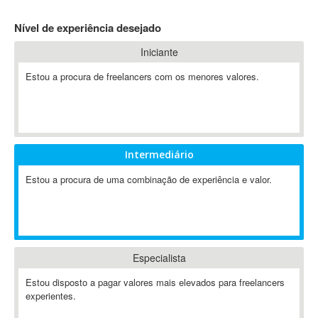
4D Dimension
Nível de experiência desejado
802.11
Iniciante
A&P
A-GPS
Estou a procura de freelancers com os menores valores.
A2Billing
AAUS Scientific Diver
Ab Initio
ABAP
Intermediário
Abaqus
Estou a procura de uma combinação de experiência e valor.
ABBYY FineReader
ABIS
AbleCommerce
Ableton
Especialista
Ableton Live
Ableton Push
Estou disposto a pagar valores mais elevados para freelancers
Abstract
experientes.
Abstract Window Toolkit (AWT)