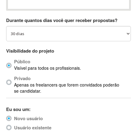
Absynth
AC Drives
Durante quantos dias você quer receber propostas?
AC3
ACARS
AccountMate
ACDSee
Visibilidade do projeto
ACID Pro
Público
ACPI
Visível para todos os profissionais.
Acrobat
Acrobat X
Privado
Apenas os freelancers que forem convidados poderão
Acronis
se candidatar.
ACT
Actian
Eu sou um:
Actimize
ActionScript
Novo usuário
ActionScript 3
Usuário existente
Active Directory