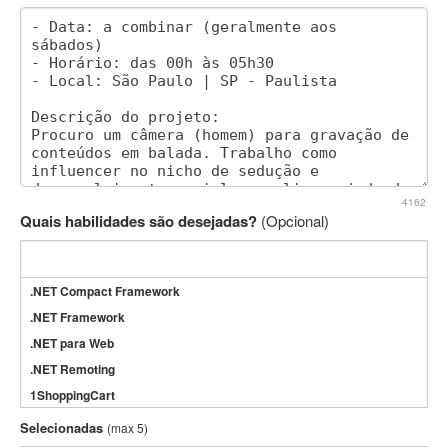
4162
Quais habilidades são desejadas?
(Opcional)
.NET Compact Framework
.NET Framework
.NET para Web
.NET Remoting
1ShoppingCart
3DS Max
Selecionadas
(max 5)
3GSM