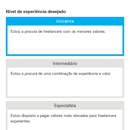
4D Dimension
Nível de experiência desejado
802.11
Iniciante
A&P
A-GPS
Estou a procura de freelancers com os menores valores.
A2Billing
AAUS Scientific Diver
Ab Initio
ABAP
Intermediário
Abaqus
Estou a procura de uma combinação de experiência e valor.
ABBYY FineReader
ABIS
AbleCommerce
Ableton
Especialista
Ableton Live
Ableton Push
Estou disposto a pagar valores mais elevados para freelancers
Abstract
experientes.
Abstract Window Toolkit (AWT)