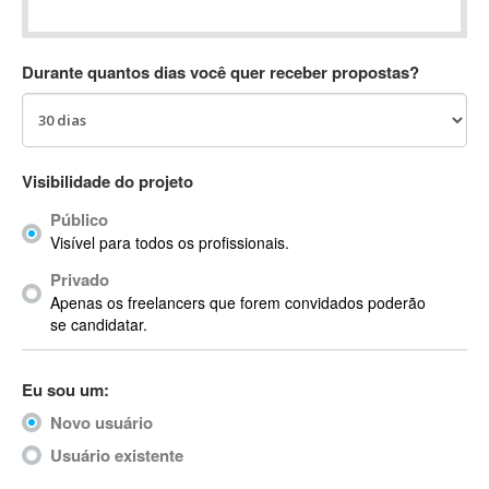
Absynth
AC Drives
Durante quantos dias você quer receber propostas?
AC3
ACARS
AccountMate
ACDSee
Visibilidade do projeto
ACID Pro
Público
ACPI
Visível para todos os profissionais.
Acrobat
Acrobat X
Privado
Apenas os freelancers que forem convidados poderão
Acronis
se candidatar.
ACT
Actian
Eu sou um:
Actimize
ActionScript
Novo usuário
ActionScript 3
Usuário existente
Active Directory