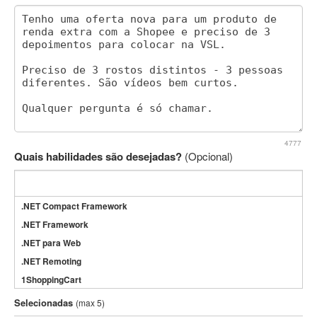
4777
Quais habilidades são desejadas?
(Opcional)
.NET Compact Framework
.NET Framework
.NET para Web
.NET Remoting
1ShoppingCart
3DS Max
Selecionadas
(max 5)
3GSM