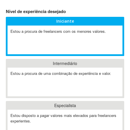
4D Dimension
Nível de experiência desejado
802.11
Iniciante
A&P
A-GPS
Estou a procura de freelancers com os menores valores.
A2Billing
AAUS Scientific Diver
Ab Initio
ABAP
Intermediário
Abaqus
Estou a procura de uma combinação de experiência e valor.
ABBYY FineReader
ABIS
AbleCommerce
Ableton
Especialista
Ableton Live
Ableton Push
Estou disposto a pagar valores mais elevados para freelancers
Abstract
experientes.
Abstract Window Toolkit (AWT)