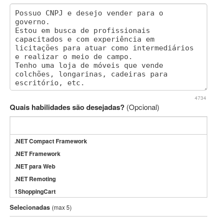
4734
Quais habilidades são desejadas?
(Opcional)
.NET Compact Framework
.NET Framework
.NET para Web
.NET Remoting
1ShoppingCart
3DS Max
Selecionadas
(max 5)
3GSM