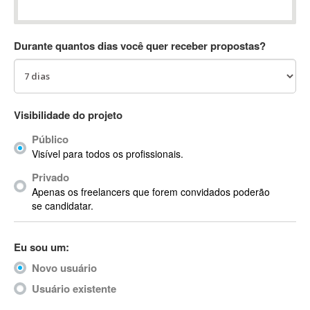
Absynth
AC Drives
Durante quantos dias você quer receber propostas?
AC3
ACARS
AccountMate
ACDSee
Visibilidade do projeto
ACID Pro
Público
ACPI
Visível para todos os profissionais.
Acrobat
Acrobat X
Privado
Apenas os freelancers que forem convidados poderão
Acronis
se candidatar.
ACT
Actian
Eu sou um:
Actimize
ActionScript
Novo usuário
ActionScript 3
Usuário existente
Active Directory