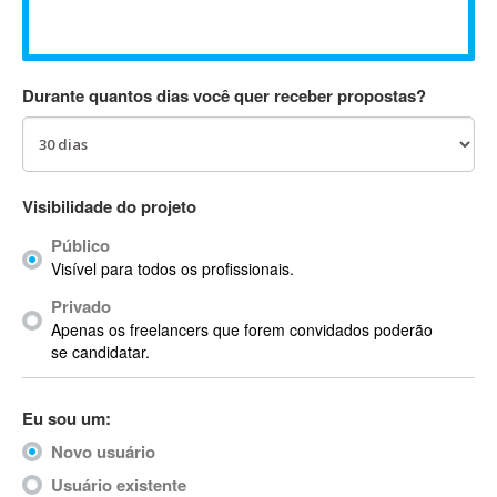
Absynth
AC Drives
AC3
Durante quantos dias você quer receber propostas?
ACARS
AccountMate
ACDSee
ACID Pro
Visibilidade do projeto
ACPI
Público
Acrobat
Visível para todos os profissionais.
Acrobat X
Privado
Acronis
Apenas os freelancers que forem convidados poderão
ACT
se candidatar.
Actian
Actimize
Eu sou um:
ActionScript
Novo usuário
ActionScript 3
Active Directory
Usuário existente