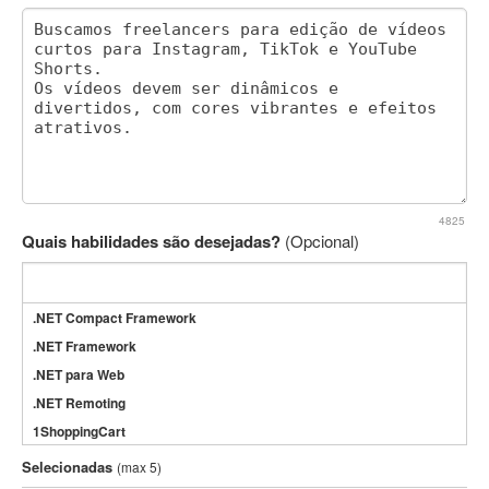
4825
Quais habilidades são desejadas?
(Opcional)
.NET Compact Framework
.NET Framework
.NET para Web
.NET Remoting
1ShoppingCart
3DS Max
Selecionadas
(max 5)
3GSM