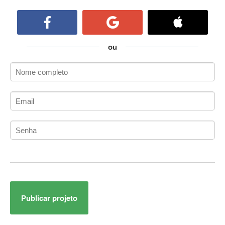
ActiveCollab
ActiveX
ActiveX Data Objects (ADO)
Ada
ou
Adianti Framework
ADK
Administração
Administração Acadêmica
Administração de Artistas e Repertórios
Administração de Banco de Dados
Administração de Redes
Administração PostgreSQL
Administrador de Sistemas
ADO.NET
ADO.NET Entity Framework
Publicar projeto
Adobe AIR
Adobe Audition