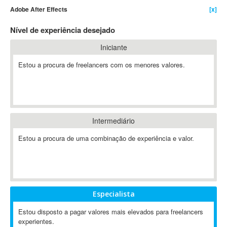
Adobe After Effects
[x]
4D Dimension
802.11
Nível de experiência desejado
A&P
Iniciante
A-GPS
Estou a procura de freelancers com os menores valores.
A2Billing
AAUS Scientific Diver
Ab Initio
ABAP
Abaqus
Intermediário
ABBYY FineReader
Estou a procura de uma combinação de experiência e valor.
ABIS
AbleCommerce
Ableton
Ableton Live
Especialista
Ableton Push
Abstract
Estou disposto a pagar valores mais elevados para freelancers
experientes.
Abstract Window Toolkit (AWT)