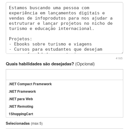
4165
Quais habilidades são desejadas?
(Opcional)
.NET Compact Framework
.NET Framework
.NET para Web
.NET Remoting
1ShoppingCart
3DS Max
Selecionadas
(max 5)
3GSM