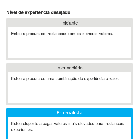
4D Dimension
Nível de experiência desejado
802.11
Iniciante
A&P
A-GPS
Estou a procura de freelancers com os menores valores.
A2Billing
AAUS Scientific Diver
Ab Initio
ABAP
Intermediário
Abaqus
Estou a procura de uma combinação de experiência e valor.
ABBYY FineReader
ABIS
AbleCommerce
Ableton
Especialista
Ableton Live
Ableton Push
Estou disposto a pagar valores mais elevados para freelancers
Abstract
experientes.
Abstract Window Toolkit (AWT)