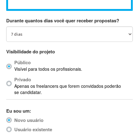
Absynth
AC Drives
Durante quantos dias você quer receber propostas?
AC3
ACARS
AccountMate
ACDSee
Visibilidade do projeto
ACID Pro
Público
ACPI
Visível para todos os profissionais.
Acrobat
Acrobat X
Privado
Apenas os freelancers que forem convidados poderão
Acronis
se candidatar.
ACT
Actian
Eu sou um:
Actimize
ActionScript
Novo usuário
ActionScript 3
Usuário existente
Active Directory