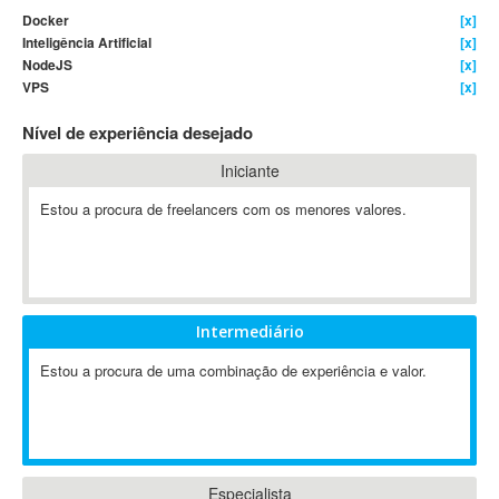
Docker
[x]
4D Dimension
Inteligência Artificial
[x]
802.11
NodeJS
[x]
A&P
VPS
[x]
A-GPS
Nível de experiência desejado
A2Billing
Iniciante
AAUS Scientific Diver
Ab Initio
Estou a procura de freelancers com os menores valores.
ABAP
Abaqus
ABBYY FineReader
ABIS
Intermediário
AbleCommerce
Estou a procura de uma combinação de experiência e valor.
Ableton
Ableton Live
Ableton Push
Abstract
Abstract Window Toolkit (AWT)
Especialista