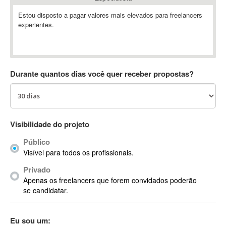
Absynth
Estou disposto a pagar valores mais elevados para freelancers
AC Drives
experientes.
AC3
ACARS
AccountMate
Durante quantos dias você quer receber propostas?
ACDSee
ACID Pro
ACPI
Acrobat
Visibilidade do projeto
Acrobat X
Acronis
Público
Visível para todos os profissionais.
ACT
Actian
Privado
Apenas os freelancers que forem convidados poderão
Actimize
se candidatar.
ActionScript
ActionScript 3
Eu sou um:
Active Directory