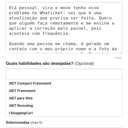
4524
Quais habilidades são desejadas?
(Opcional)
.NET Compact Framework
.NET Framework
.NET para Web
.NET Remoting
1ShoppingCart
3DS Max
Selecionadas
(max 5)
3GSM