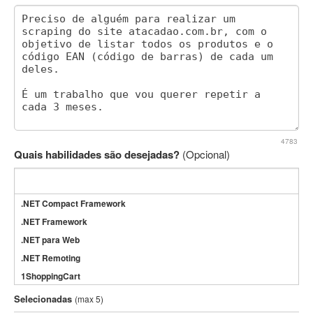
4783
Quais habilidades são desejadas?
(Opcional)
.NET Compact Framework
.NET Framework
.NET para Web
.NET Remoting
1ShoppingCart
3DS Max
Selecionadas
(max 5)
3GSM