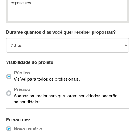
experientes.
Absynth
AC Drives
AC3
ACARS
Durante quantos dias você quer receber propostas?
AccountMate
ACDSee
ACID Pro
ACPI
Visibilidade do projeto
Acrobat
Público
Acrobat X
Visível para todos os profissionais.
Acronis
Privado
ACT
Apenas os freelancers que forem convidados poderão
Actian
se candidatar.
Actimize
ActionScript
Eu sou um:
ActionScript 3
Novo usuário
Active Directory