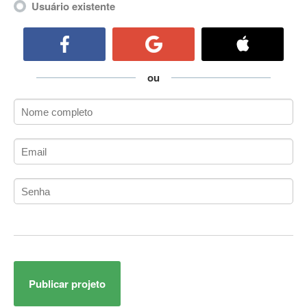
Usuário existente
ActiveCollab
ActiveX
ActiveX Data Objects (ADO)
Ada
ou
Adianti Framework
ADK
Administração
Administração Acadêmica
Administração de Artistas e Repertórios
Administração de Banco de Dados
Administração de Redes
Administração PostgreSQL
Administrador de Sistemas
ADO.NET
ADO.NET Entity Framework
Adobe After Effects
Publicar projeto
Adobe AIR