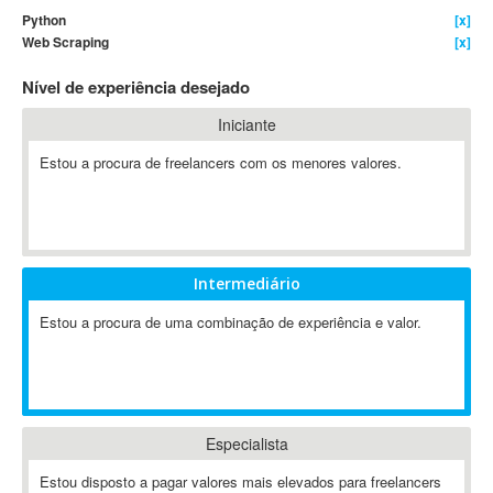
Python
[x]
4D Dimension
Web Scraping
[x]
802.11
Nível de experiência desejado
A&P
A-GPS
Iniciante
A2Billing
Estou a procura de freelancers com os menores valores.
AAUS Scientific Diver
Ab Initio
ABAP
Abaqus
Intermediário
ABBYY FineReader
ABIS
Estou a procura de uma combinação de experiência e valor.
AbleCommerce
Ableton
Ableton Live
Ableton Push
Especialista
Abstract
Estou disposto a pagar valores mais elevados para freelancers
Abstract Window Toolkit (AWT)