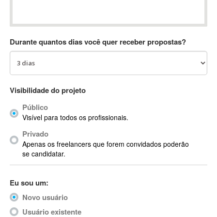
Absynth
AC Drives
AC3
Durante quantos dias você quer receber propostas?
ACARS
AccountMate
ACDSee
ACID Pro
Visibilidade do projeto
ACPI
Público
Acrobat
Visível para todos os profissionais.
Acrobat X
Privado
Acronis
Apenas os freelancers que forem convidados poderão
ACT
se candidatar.
Actian
Actimize
Eu sou um:
ActionScript
Novo usuário
ActionScript 3
Active Directory
Usuário existente