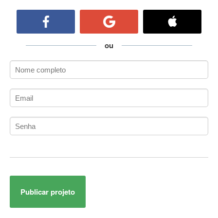
ActiveCollab
ActiveX
ActiveX Data Objects (ADO)
Ada
ou
Adianti Framework
ADK
Administração
Administração Acadêmica
Administração de Artistas e Repertórios
Administração de Banco de Dados
Administração de Redes
Administração PostgreSQL
Administrador de Sistemas
ADO.NET
ADO.NET Entity Framework
Publicar projeto
Adobe After Effects
Adobe AIR