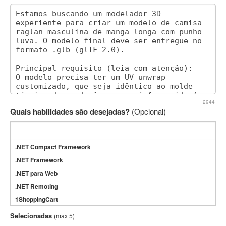
2944
Quais habilidades são desejadas?
(Opcional)
.NET Compact Framework
.NET Framework
.NET para Web
.NET Remoting
1ShoppingCart
3DS Max
Selecionadas
(max 5)
3GSM