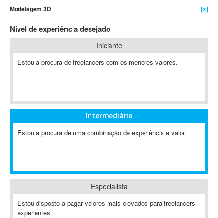
Modelagem 3D
[x]
4D Dimension
802.11
Nível de experiência desejado
A&P
Iniciante
A-GPS
Estou a procura de freelancers com os menores valores.
A2Billing
AAUS Scientific Diver
Ab Initio
ABAP
Abaqus
Intermediário
ABBYY FineReader
Estou a procura de uma combinação de experiência e valor.
ABIS
AbleCommerce
Ableton
Ableton Live
Especialista
Ableton Push
Abstract
Estou disposto a pagar valores mais elevados para freelancers
experientes.
Abstract Window Toolkit (AWT)