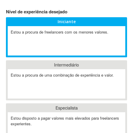
4D Dimension
Nível de experiência desejado
802.11
Iniciante
A&P
A-GPS
Estou a procura de freelancers com os menores valores.
A2Billing
AAUS Scientific Diver
Ab Initio
ABAP
Intermediário
Abaqus
Estou a procura de uma combinação de experiência e valor.
ABBYY FineReader
ABIS
AbleCommerce
Ableton
Especialista
Ableton Live
Ableton Push
Estou disposto a pagar valores mais elevados para freelancers
Abstract
experientes.
Abstract Window Toolkit (AWT)