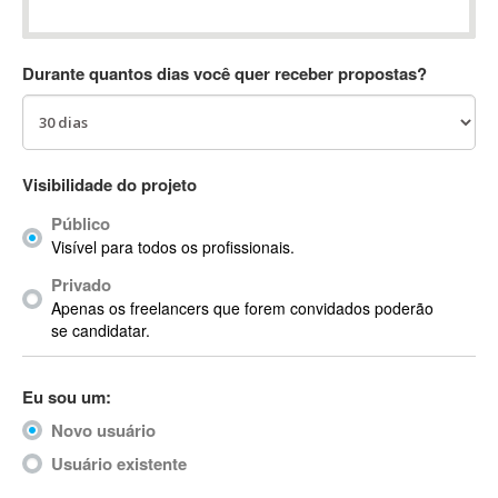
Absynth
AC Drives
Durante quantos dias você quer receber propostas?
AC3
ACARS
AccountMate
ACDSee
Visibilidade do projeto
ACID Pro
Público
ACPI
Visível para todos os profissionais.
Acrobat
Acrobat X
Privado
Apenas os freelancers que forem convidados poderão
Acronis
se candidatar.
ACT
Actian
Eu sou um:
Actimize
ActionScript
Novo usuário
ActionScript 3
Usuário existente
Active Directory