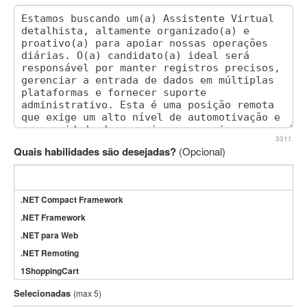
3311
Quais habilidades são desejadas?
(Opcional)
.NET Compact Framework
.NET Framework
.NET para Web
.NET Remoting
1ShoppingCart
3DS Max
Selecionadas
(max 5)
3GSM