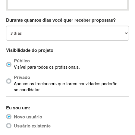
Absynth
AC Drives
Durante quantos dias você quer receber propostas?
AC3
ACARS
AccountMate
ACDSee
Visibilidade do projeto
ACID Pro
Público
ACPI
Visível para todos os profissionais.
Acrobat
Acrobat X
Privado
Apenas os freelancers que forem convidados poderão
Acronis
se candidatar.
ACT
Actian
Eu sou um:
Actimize
ActionScript
Novo usuário
ActionScript 3
Usuário existente
Active Directory