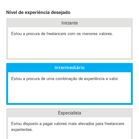
4D Dimension
Nível de experiência desejado
802.11
Iniciante
A&P
A-GPS
Estou a procura de freelancers com os menores valores.
A2Billing
AAUS Scientific Diver
Ab Initio
ABAP
Intermediário
Abaqus
Estou a procura de uma combinação de experiência e valor.
ABBYY FineReader
ABIS
AbleCommerce
Ableton
Especialista
Ableton Live
Ableton Push
Estou disposto a pagar valores mais elevados para freelancers
Abstract
experientes.
Abstract Window Toolkit (AWT)