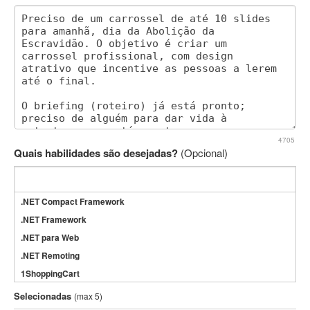
4705
Quais habilidades são desejadas?
(Opcional)
.NET Compact Framework
.NET Framework
.NET para Web
.NET Remoting
1ShoppingCart
3DS Max
Selecionadas
(max 5)
3GSM