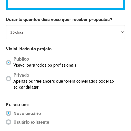
Absynth
AC Drives
Durante quantos dias você quer receber propostas?
AC3
ACARS
AccountMate
ACDSee
Visibilidade do projeto
ACID Pro
Público
ACPI
Visível para todos os profissionais.
Acrobat
Acrobat X
Privado
Apenas os freelancers que forem convidados poderão
Acronis
se candidatar.
ACT
Actian
Eu sou um:
Actimize
ActionScript
Novo usuário
ActionScript 3
Usuário existente
Active Directory