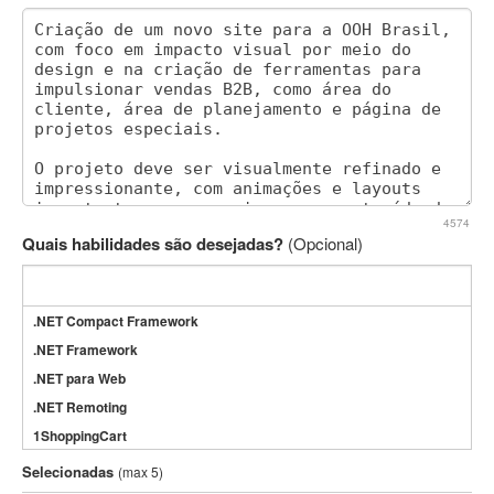
4574
Quais habilidades são desejadas?
(Opcional)
.NET Compact Framework
.NET Framework
.NET para Web
.NET Remoting
1ShoppingCart
3DS Max
Selecionadas
(max 5)
3GSM