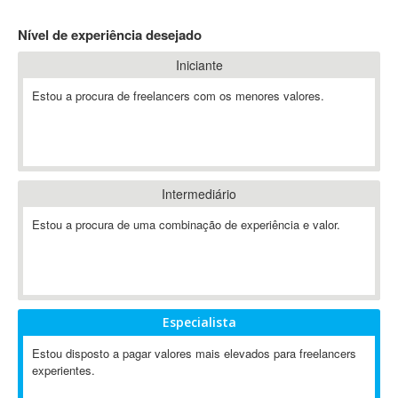
4D Dimension
Nível de experiência desejado
802.11
Iniciante
A&P
A-GPS
Estou a procura de freelancers com os menores valores.
A2Billing
AAUS Scientific Diver
Ab Initio
ABAP
Intermediário
Abaqus
Estou a procura de uma combinação de experiência e valor.
ABBYY FineReader
ABIS
AbleCommerce
Ableton
Especialista
Ableton Live
Ableton Push
Estou disposto a pagar valores mais elevados para freelancers
Abstract
experientes.
Abstract Window Toolkit (AWT)