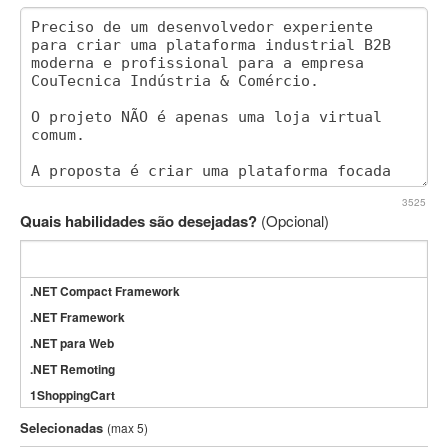
3525
Quais habilidades são desejadas?
(Opcional)
.NET Compact Framework
.NET Framework
.NET para Web
.NET Remoting
1ShoppingCart
3DS Max
Selecionadas
(max 5)
3GSM