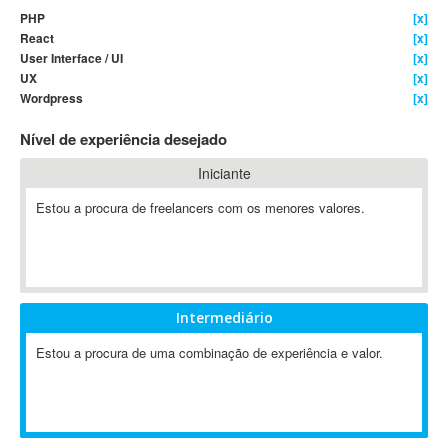
PHP
[x]
4D Dimension
React
[x]
802.11
User Interface / UI
[x]
A&P
UX
[x]
Wordpress
[x]
A-GPS
A2Billing
Nível de experiência desejado
AAUS Scientific Diver
Iniciante
Ab Initio
ABAP
Estou a procura de freelancers com os menores valores.
Abaqus
ABBYY FineReader
ABIS
AbleCommerce
Intermediário
Ableton
Estou a procura de uma combinação de experiência e valor.
Ableton Live
Ableton Push
Abstract
Abstract Window Toolkit (AWT)