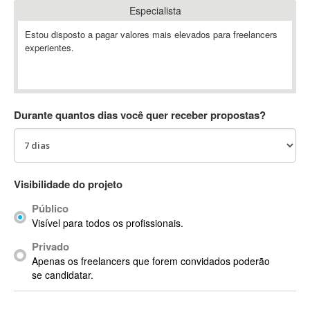
Especialista
Absynth
AC Drives
Estou disposto a pagar valores mais elevados para freelancers
experientes.
AC3
ACARS
AccountMate
ACDSee
Durante quantos dias você quer receber propostas?
ACID Pro
ACPI
Acrobat
Acrobat X
Visibilidade do projeto
Acronis
Público
ACT
Visível para todos os profissionais.
Actian
Privado
Actimize
Apenas os freelancers que forem convidados poderão
ActionScript
se candidatar.
ActionScript 3
Active Directory