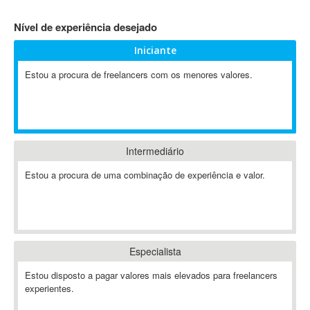
4D Dimension
Nível de experiência desejado
802.11
Iniciante
A&P
A-GPS
Estou a procura de freelancers com os menores valores.
A2Billing
AAUS Scientific Diver
Ab Initio
ABAP
Intermediário
Abaqus
Estou a procura de uma combinação de experiência e valor.
ABBYY FineReader
ABIS
AbleCommerce
Ableton
Especialista
Ableton Live
Ableton Push
Estou disposto a pagar valores mais elevados para freelancers
Abstract
experientes.
Abstract Window Toolkit (AWT)