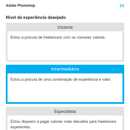
Adobe Photoshop
[x]
4D Dimension
802.11
Nível de experiência desejado
A&P
Iniciante
A-GPS
Estou a procura de freelancers com os menores valores.
A2Billing
AAUS Scientific Diver
Ab Initio
ABAP
Abaqus
Intermediário
ABBYY FineReader
Estou a procura de uma combinação de experiência e valor.
ABIS
AbleCommerce
Ableton
Ableton Live
Especialista
Ableton Push
Abstract
Estou disposto a pagar valores mais elevados para freelancers
experientes.
Abstract Window Toolkit (AWT)