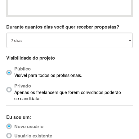
Absynth
AC Drives
AC3
Durante quantos dias você quer receber propostas?
ACARS
AccountMate
ACDSee
ACID Pro
Visibilidade do projeto
ACPI
Público
Acrobat
Visível para todos os profissionais.
Acrobat X
Privado
Acronis
Apenas os freelancers que forem convidados poderão
ACT
se candidatar.
Actian
Actimize
Eu sou um:
ActionScript
Novo usuário
ActionScript 3
Active Directory
Usuário existente