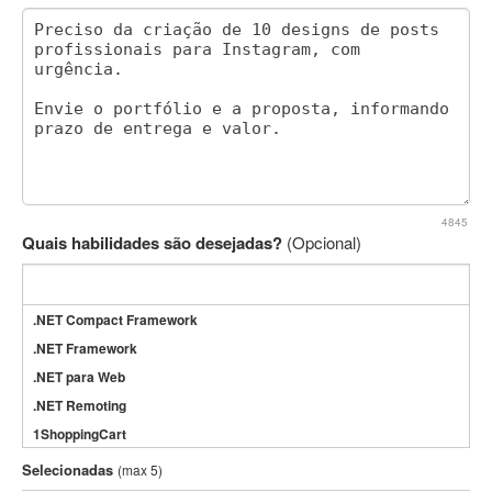
4845
Quais habilidades são desejadas?
(Opcional)
.NET Compact Framework
.NET Framework
.NET para Web
.NET Remoting
1ShoppingCart
3DS Max
Selecionadas
(max 5)
3GSM