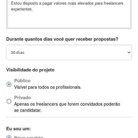
Estou disposto a pagar valores mais elevados para freelancers
Absynth
experientes.
AC Drives
AC3
ACARS
AccountMate
Durante quantos dias você quer receber propostas?
ACDSee
ACID Pro
ACPI
Visibilidade do projeto
Acrobat
Acrobat X
Público
Acronis
Visível para todos os profissionais.
ACT
Privado
Actian
Apenas os freelancers que forem convidados poderão
se candidatar.
Actimize
ActionScript
ActionScript 3
Eu sou um:
Active Directory
Novo usuário