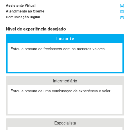
Assistente Virtual
[x]
4D Dimension
Atendimento ao Cliente
[x]
802.11
Comunicação Digital
[x]
A&P
Nível de experiência desejado
A-GPS
A2Billing
Iniciante
AAUS Scientific Diver
Estou a procura de freelancers com os menores valores.
Ab Initio
ABAP
Abaqus
ABBYY FineReader
Intermediário
ABIS
AbleCommerce
Estou a procura de uma combinação de experiência e valor.
Ableton
Ableton Live
Ableton Push
Abstract
Especialista
Abstract Window Toolkit (AWT)