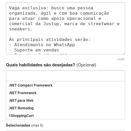
4085
Quais habilidades são desejadas?
(Opcional)
.NET Compact Framework
.NET Framework
.NET para Web
.NET Remoting
1ShoppingCart
3DS Max
Selecionadas
(max 5)
3GSM