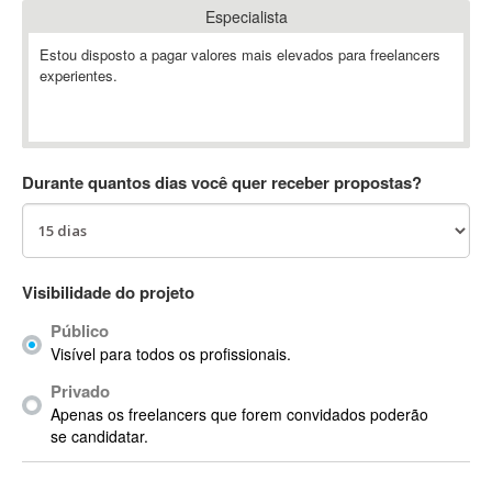
Especialista
Absynth
AC Drives
Estou disposto a pagar valores mais elevados para freelancers
experientes.
AC3
ACARS
AccountMate
ACDSee
Durante quantos dias você quer receber propostas?
ACID Pro
ACPI
Acrobat
Acrobat X
Visibilidade do projeto
Acronis
Público
ACT
Visível para todos os profissionais.
Actian
Privado
Actimize
Apenas os freelancers que forem convidados poderão
ActionScript
se candidatar.
ActionScript 3
Active Directory