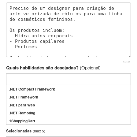
4206
Quais habilidades são desejadas?
(Opcional)
.NET Compact Framework
.NET Framework
.NET para Web
.NET Remoting
1ShoppingCart
3DS Max
Selecionadas
(max 5)
3GSM