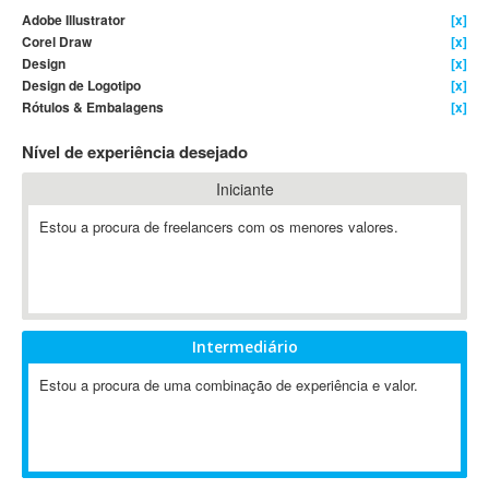
Adobe Illustrator
[x]
4D Dimension
Corel Draw
[x]
802.11
Design
[x]
A&P
Design de Logotipo
[x]
Rótulos & Embalagens
[x]
A-GPS
A2Billing
Nível de experiência desejado
AAUS Scientific Diver
Iniciante
Ab Initio
ABAP
Estou a procura de freelancers com os menores valores.
Abaqus
ABBYY FineReader
ABIS
AbleCommerce
Intermediário
Ableton
Estou a procura de uma combinação de experiência e valor.
Ableton Live
Ableton Push
Abstract
Abstract Window Toolkit (AWT)