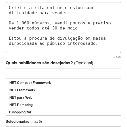
4795
Quais habilidades são desejadas?
(Opcional)
.NET Compact Framework
.NET Framework
.NET para Web
.NET Remoting
1ShoppingCart
3DS Max
Selecionadas
(max 5)
3GSM