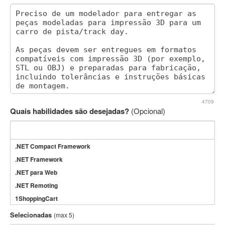
4709
Quais habilidades são desejadas?
(Opcional)
.NET Compact Framework
.NET Framework
.NET para Web
.NET Remoting
1ShoppingCart
3DS Max
Selecionadas
(max 5)
3GSM