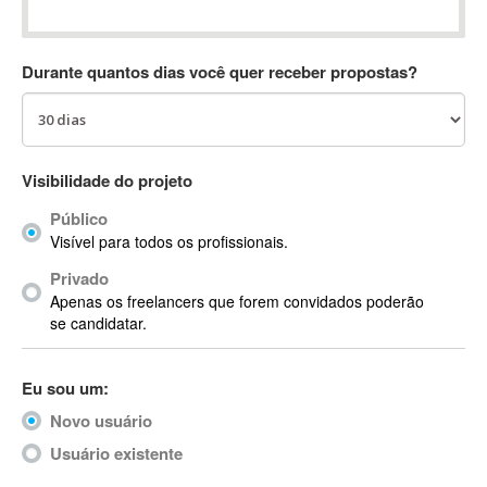
Absynth
AC Drives
Durante quantos dias você quer receber propostas?
AC3
ACARS
AccountMate
ACDSee
Visibilidade do projeto
ACID Pro
Público
ACPI
Visível para todos os profissionais.
Acrobat
Acrobat X
Privado
Apenas os freelancers que forem convidados poderão
Acronis
se candidatar.
ACT
Actian
Eu sou um:
Actimize
ActionScript
Novo usuário
ActionScript 3
Usuário existente
Active Directory