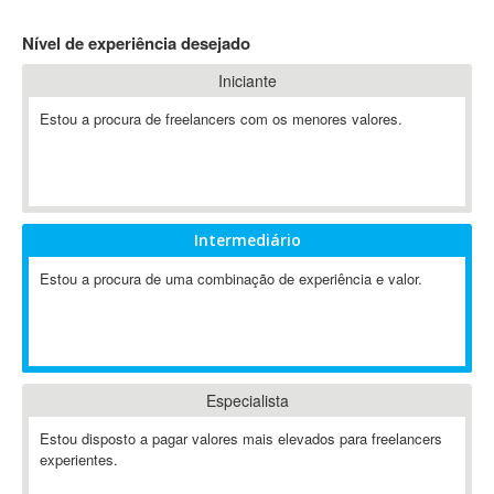
4D Dimension
Nível de experiência desejado
802.11
Iniciante
A&P
A-GPS
Estou a procura de freelancers com os menores valores.
A2Billing
AAUS Scientific Diver
Ab Initio
ABAP
Intermediário
Abaqus
Estou a procura de uma combinação de experiência e valor.
ABBYY FineReader
ABIS
AbleCommerce
Ableton
Especialista
Ableton Live
Ableton Push
Estou disposto a pagar valores mais elevados para freelancers
Abstract
experientes.
Abstract Window Toolkit (AWT)