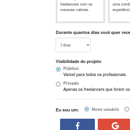
A&P
freelancers com os
uma comb
menores valores.
experiênci
A-GPS
A2Billing
AAUS Scientific Diver
Durante quantos dias você quer rec
Ab Initio
ABAP
Abaqus
ABBYY FineReader
Visibilidade do projeto
ABIS
Público
AbleCommerce
Visível para todos os profissionais.
Ableton
Privado
Ableton Live
Apenas os freelancers que forem co
Ableton Push
Abstract
Novo usuário
Eu sou um:
Abstract Window Toolkit (AWT)
Absynth
AC Drives