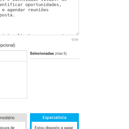
4258
pcional)
Selecionadas
(max 5)
mediário
Especialista
rocura de
Estou disposto a pagar