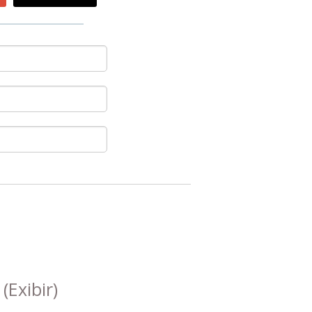
s
(Exibir)