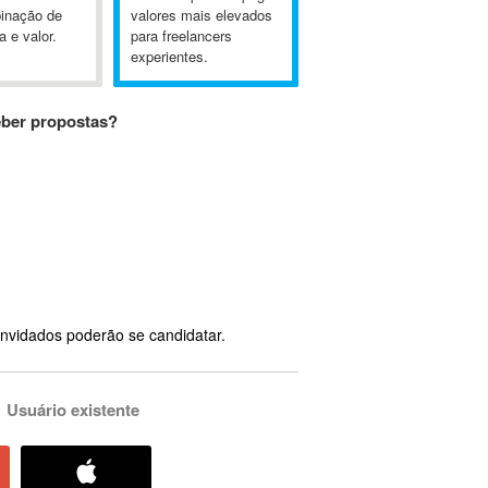
inação de
valores mais elevados
a e valor.
para freelancers
experientes.
eber propostas?
nvidados poderão se candidatar.
Usuário existente