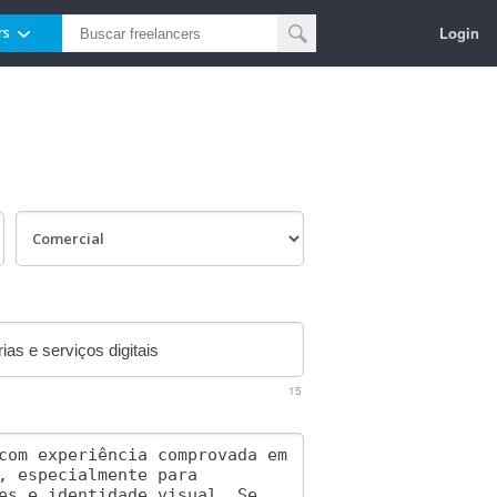
Login
rs
15