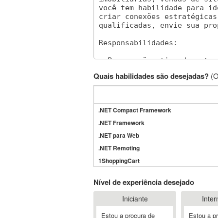
Quais habilidades são desejadas?
(O
.NET Compact Framework
.NET Framework
.NET para Web
.NET Remoting
1ShoppingCart
3DS Max
Nível de experiência desejado
3GSM
Iniciante
Inter
4D Dimension
802.11
Estou a procura de
Estou a p