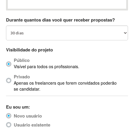
Absynth
AC Drives
Durante quantos dias você quer receber propostas?
AC3
ACARS
AccountMate
ACDSee
Visibilidade do projeto
ACID Pro
Público
ACPI
Visível para todos os profissionais.
Acrobat
Acrobat X
Privado
Apenas os freelancers que forem convidados poderão
Acronis
se candidatar.
ACT
Actian
Eu sou um:
Actimize
ActionScript
Novo usuário
ActionScript 3
Usuário existente
Active Directory