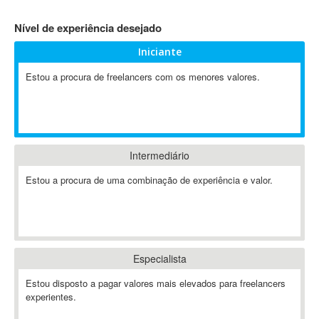
4D Dimension
Nível de experiência desejado
802.11
Iniciante
A&P
A-GPS
Estou a procura de freelancers com os menores valores.
A2Billing
AAUS Scientific Diver
Ab Initio
ABAP
Intermediário
Abaqus
Estou a procura de uma combinação de experiência e valor.
ABBYY FineReader
ABIS
AbleCommerce
Ableton
Especialista
Ableton Live
Ableton Push
Estou disposto a pagar valores mais elevados para freelancers
Abstract
experientes.
Abstract Window Toolkit (AWT)