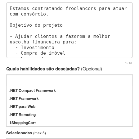
4243
Quais habilidades são desejadas?
(Opcional)
.NET Compact Framework
.NET Framework
.NET para Web
.NET Remoting
1ShoppingCart
3DS Max
Selecionadas
(max 5)
3GSM