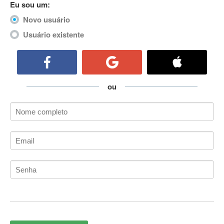
Eu sou um:
ActiveCollab
Novo usuário
ActiveX
ActiveX Data Objects (ADO)
Usuário existente
Ada
Adianti Framework
ADK
Administração
ou
Administração Acadêmica
Administração de Artistas e Repertórios
Administração de Banco de Dados
Administração de Redes
Administração PostgreSQL
Administrador de Sistemas
ADO.NET
ADO.NET Entity Framework
Adobe After Effects
Adobe AIR