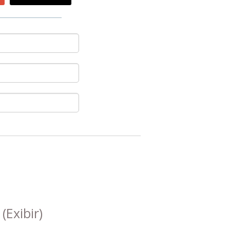
s
(Exibir)