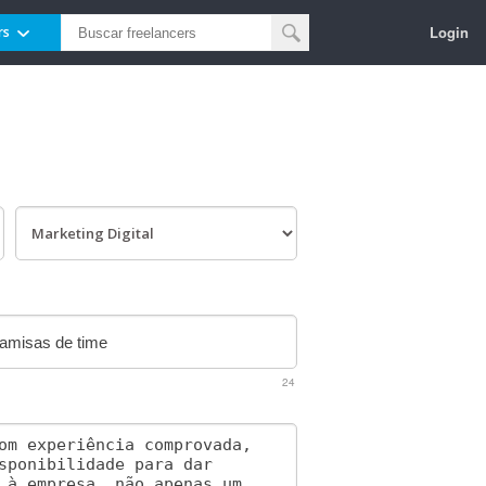
Login
rs
24