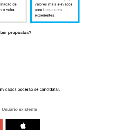
inação de
valores mais elevados
a e valor.
para freelancers
experientes.
eber propostas?
nvidados poderão se candidatar.
Usuário existente