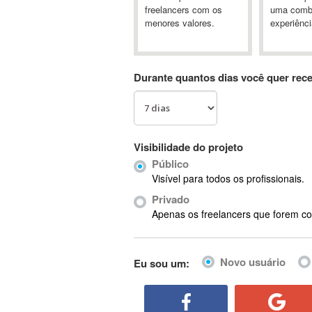
A&P
freelancers com os
uma comb
menores valores.
experiênci
A-GPS
A2Billing
AAUS Scientific Diver
Durante quantos dias você quer rec
Ab Initio
ABAP
Abaqus
ABBYY FineReader
Visibilidade do projeto
ABIS
Público
AbleCommerce
Visível para todos os profissionais.
Ableton
Privado
Ableton Live
Apenas os freelancers que forem co
Ableton Push
Abstract
Novo usuário
Eu sou um:
Abstract Window Toolkit (AWT)
Absynth
AC Drives