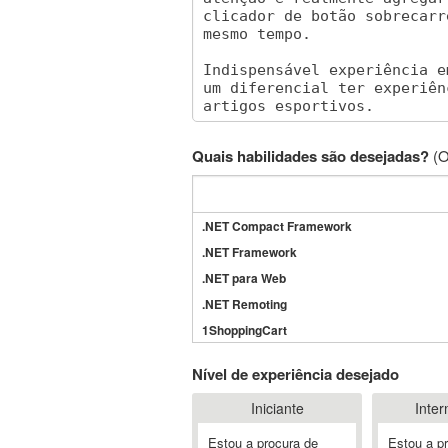
Quais habilidades são desejadas?
(O
.NET Compact Framework
.NET Framework
.NET para Web
.NET Remoting
1ShoppingCart
3DS Max
Nível de experiência desejado
3GSM
Iniciante
Inter
4D Dimension
802.11
Estou a procura de
Estou a p