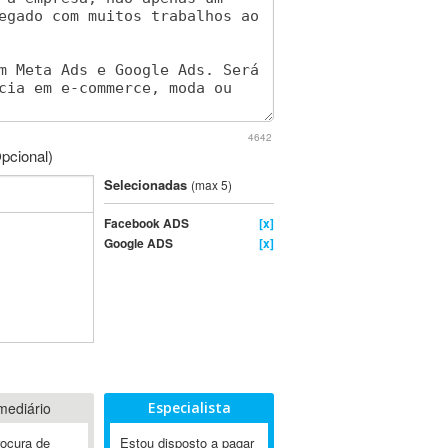
4642
pcional)
Selecionadas
(max 5)
Facebook ADS
[x]
Google ADS
[x]
mediário
Especialista
rocura de
Estou disposto a pagar