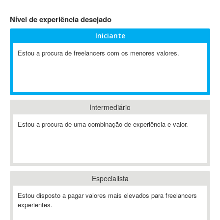
4D Dimension
Nível de experiência desejado
802.11
Iniciante
A&P
A-GPS
Estou a procura de freelancers com os menores valores.
A2Billing
AAUS Scientific Diver
Ab Initio
ABAP
Intermediário
Abaqus
Estou a procura de uma combinação de experiência e valor.
ABBYY FineReader
ABIS
AbleCommerce
Ableton
Especialista
Ableton Live
Ableton Push
Estou disposto a pagar valores mais elevados para freelancers
Abstract
experientes.
Abstract Window Toolkit (AWT)