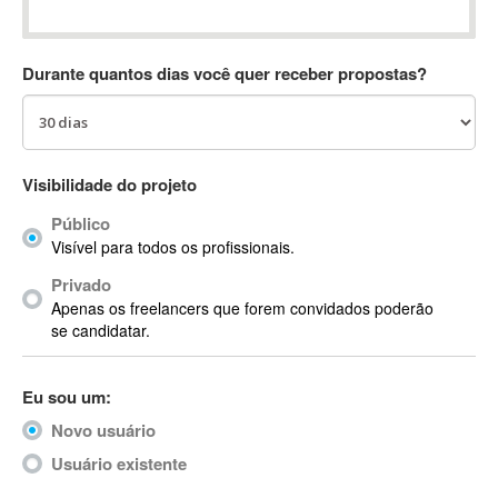
Absynth
AC Drives
Durante quantos dias você quer receber propostas?
AC3
ACARS
AccountMate
ACDSee
Visibilidade do projeto
ACID Pro
Público
ACPI
Visível para todos os profissionais.
Acrobat
Acrobat X
Privado
Apenas os freelancers que forem convidados poderão
Acronis
se candidatar.
ACT
Actian
Eu sou um:
Actimize
ActionScript
Novo usuário
ActionScript 3
Usuário existente
Active Directory