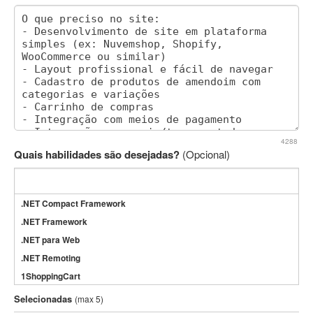
4288
Quais habilidades são desejadas?
(Opcional)
.NET Compact Framework
.NET Framework
.NET para Web
.NET Remoting
1ShoppingCart
3DS Max
Selecionadas
(max 5)
3GSM