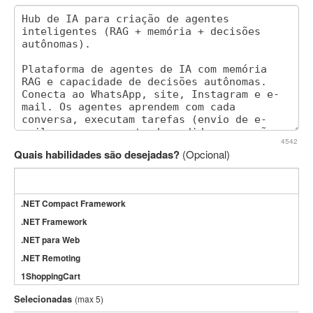
4542
Quais habilidades são desejadas?
(Opcional)
.NET Compact Framework
.NET Framework
.NET para Web
.NET Remoting
1ShoppingCart
3DS Max
Selecionadas
(max 5)
3GSM