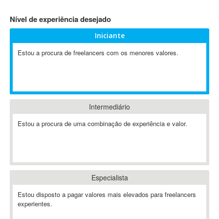
4D Dimension
Nível de experiência desejado
802.11
Iniciante
A&P
A-GPS
Estou a procura de freelancers com os menores valores.
A2Billing
AAUS Scientific Diver
Ab Initio
ABAP
Intermediário
Abaqus
Estou a procura de uma combinação de experiência e valor.
ABBYY FineReader
ABIS
AbleCommerce
Ableton
Especialista
Ableton Live
Ableton Push
Estou disposto a pagar valores mais elevados para freelancers
Abstract
experientes.
Abstract Window Toolkit (AWT)