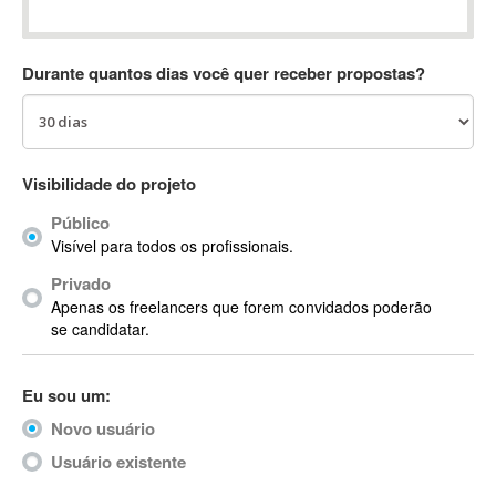
Absynth
AC Drives
Durante quantos dias você quer receber propostas?
AC3
ACARS
AccountMate
ACDSee
Visibilidade do projeto
ACID Pro
Público
ACPI
Visível para todos os profissionais.
Acrobat
Acrobat X
Privado
Apenas os freelancers que forem convidados poderão
Acronis
se candidatar.
ACT
Actian
Eu sou um:
Actimize
ActionScript
Novo usuário
ActionScript 3
Usuário existente
Active Directory