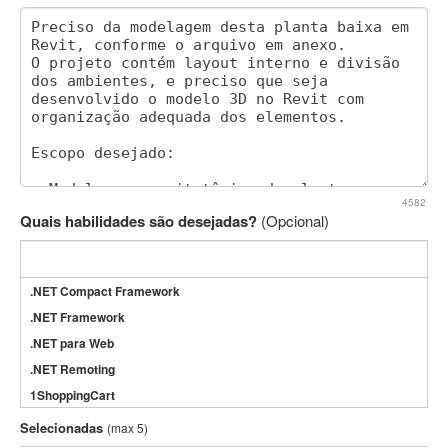
4582
Quais habilidades são desejadas?
(Opcional)
.NET Compact Framework
.NET Framework
.NET para Web
.NET Remoting
1ShoppingCart
3DS Max
Selecionadas
(max 5)
3GSM