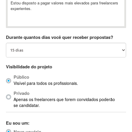
Estou disposto a pagar valores mais elevados para freelancers
Absynth
experientes.
AC Drives
AC3
ACARS
AccountMate
Durante quantos dias você quer receber propostas?
ACDSee
ACID Pro
ACPI
Visibilidade do projeto
Acrobat
Acrobat X
Público
Acronis
Visível para todos os profissionais.
ACT
Privado
Actian
Apenas os freelancers que forem convidados poderão
se candidatar.
Actimize
ActionScript
ActionScript 3
Eu sou um:
Active Directory
Novo usuário