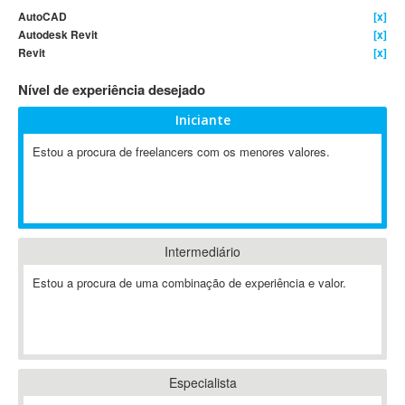
AutoCAD
[x]
4D Dimension
Autodesk Revit
[x]
802.11
Revit
[x]
A&P
Nível de experiência desejado
A-GPS
A2Billing
Iniciante
AAUS Scientific Diver
Estou a procura de freelancers com os menores valores.
Ab Initio
ABAP
Abaqus
ABBYY FineReader
Intermediário
ABIS
AbleCommerce
Estou a procura de uma combinação de experiência e valor.
Ableton
Ableton Live
Ableton Push
Abstract
Especialista
Abstract Window Toolkit (AWT)