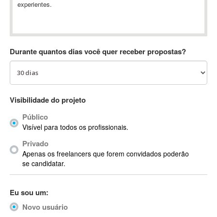
experientes.
Absynth
AC Drives
AC3
ACARS
Durante quantos dias você quer receber propostas?
AccountMate
ACDSee
ACID Pro
ACPI
Visibilidade do projeto
Acrobat
Público
Acrobat X
Visível para todos os profissionais.
Acronis
Privado
ACT
Apenas os freelancers que forem convidados poderão
Actian
se candidatar.
Actimize
ActionScript
Eu sou um:
ActionScript 3
Novo usuário
Active Directory