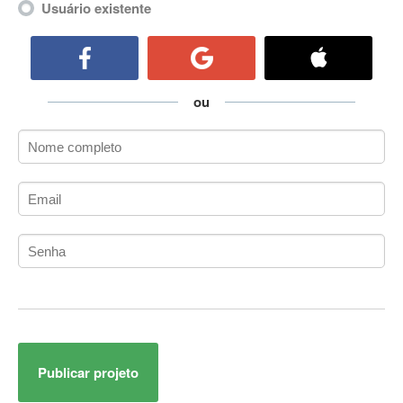
Usuário existente
ActiveCollab
ActiveX
ActiveX Data Objects (ADO)
Ada
ou
Adianti Framework
ADK
Administração
Administração Acadêmica
Administração de Artistas e Repertórios
Administração de Banco de Dados
Administração de Redes
Administração PostgreSQL
Administrador de Sistemas
ADO.NET
ADO.NET Entity Framework
Adobe After Effects
Publicar projeto
Adobe AIR