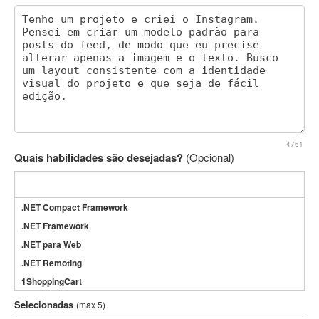
4761
Quais habilidades são desejadas?
(Opcional)
.NET Compact Framework
.NET Framework
.NET para Web
.NET Remoting
1ShoppingCart
3DS Max
Selecionadas
(max 5)
3GSM