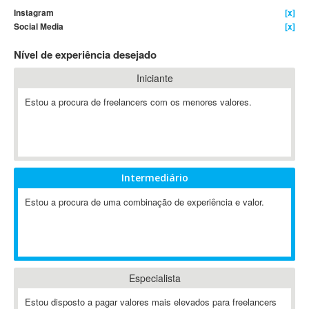
Instagram
[x]
4D Dimension
Social Media
[x]
802.11
Nível de experiência desejado
A&P
A-GPS
Iniciante
A2Billing
Estou a procura de freelancers com os menores valores.
AAUS Scientific Diver
Ab Initio
ABAP
Abaqus
Intermediário
ABBYY FineReader
ABIS
Estou a procura de uma combinação de experiência e valor.
AbleCommerce
Ableton
Ableton Live
Ableton Push
Especialista
Abstract
Estou disposto a pagar valores mais elevados para freelancers
Abstract Window Toolkit (AWT)