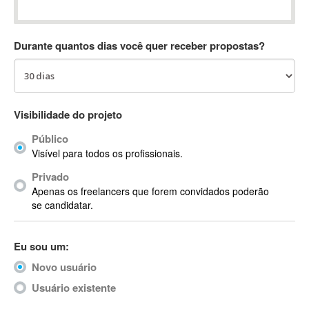
Absynth
AC Drives
Durante quantos dias você quer receber propostas?
AC3
ACARS
AccountMate
ACDSee
Visibilidade do projeto
ACID Pro
Público
ACPI
Visível para todos os profissionais.
Acrobat
Acrobat X
Privado
Apenas os freelancers que forem convidados poderão
Acronis
se candidatar.
ACT
Actian
Eu sou um:
Actimize
ActionScript
Novo usuário
ActionScript 3
Usuário existente
Active Directory