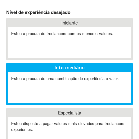
4D Dimension
Nível de experiência desejado
802.11
Iniciante
A&P
A-GPS
Estou a procura de freelancers com os menores valores.
A2Billing
AAUS Scientific Diver
Ab Initio
ABAP
Intermediário
Abaqus
Estou a procura de uma combinação de experiência e valor.
ABBYY FineReader
ABIS
AbleCommerce
Ableton
Especialista
Ableton Live
Ableton Push
Estou disposto a pagar valores mais elevados para freelancers
Abstract
experientes.
Abstract Window Toolkit (AWT)