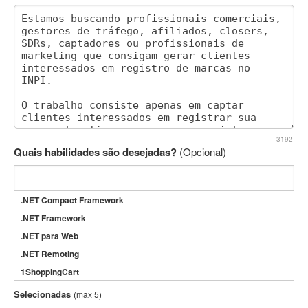
3192
Quais habilidades são desejadas?
(Opcional)
.NET Compact Framework
.NET Framework
.NET para Web
.NET Remoting
1ShoppingCart
3DS Max
Selecionadas
(max 5)
3GSM