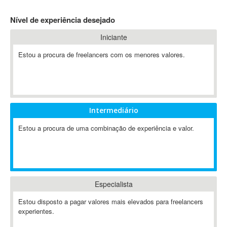
4D Dimension
Nível de experiência desejado
802.11
Iniciante
A&P
A-GPS
Estou a procura de freelancers com os menores valores.
A2Billing
AAUS Scientific Diver
Ab Initio
ABAP
Intermediário
Abaqus
Estou a procura de uma combinação de experiência e valor.
ABBYY FineReader
ABIS
AbleCommerce
Ableton
Especialista
Ableton Live
Ableton Push
Estou disposto a pagar valores mais elevados para freelancers
Abstract
experientes.
Abstract Window Toolkit (AWT)