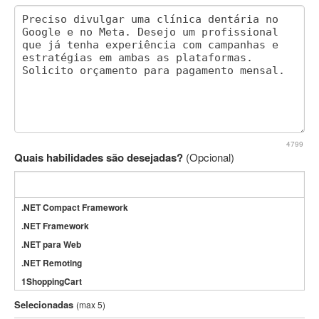
4799
Quais habilidades são desejadas?
(Opcional)
.NET Compact Framework
.NET Framework
.NET para Web
.NET Remoting
1ShoppingCart
3DS Max
Selecionadas
(max 5)
3GSM