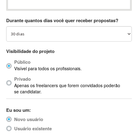
Absynth
AC Drives
Durante quantos dias você quer receber propostas?
AC3
ACARS
AccountMate
ACDSee
Visibilidade do projeto
ACID Pro
Público
ACPI
Visível para todos os profissionais.
Acrobat
Acrobat X
Privado
Apenas os freelancers que forem convidados poderão
Acronis
se candidatar.
ACT
Actian
Eu sou um:
Actimize
ActionScript
Novo usuário
ActionScript 3
Usuário existente
Active Directory