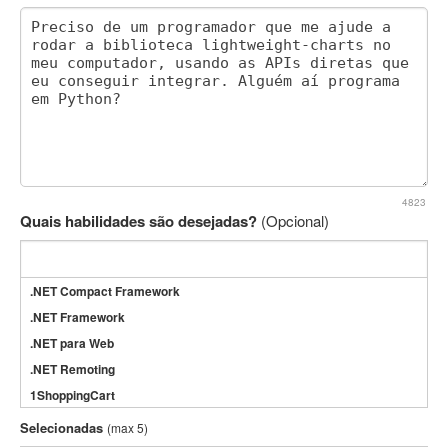
4823
Quais habilidades são desejadas?
(Opcional)
.NET Compact Framework
.NET Framework
.NET para Web
.NET Remoting
1ShoppingCart
3DS Max
Selecionadas
(max 5)
3GSM