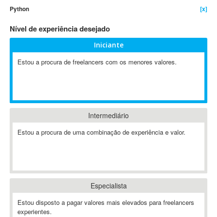
Python
[x]
4D Dimension
802.11
Nível de experiência desejado
A&P
Iniciante
A-GPS
Estou a procura de freelancers com os menores valores.
A2Billing
AAUS Scientific Diver
Ab Initio
ABAP
Abaqus
Intermediário
ABBYY FineReader
Estou a procura de uma combinação de experiência e valor.
ABIS
AbleCommerce
Ableton
Ableton Live
Especialista
Ableton Push
Abstract
Estou disposto a pagar valores mais elevados para freelancers
experientes.
Abstract Window Toolkit (AWT)