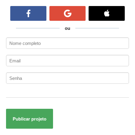
ActiveCollab
ActiveX
ActiveX Data Objects (ADO)
Ada
ou
Adianti Framework
ADK
Administração
Administração Acadêmica
Administração de Artistas e Repertórios
Administração de Banco de Dados
Administração de Redes
Administração PostgreSQL
Administrador de Sistemas
ADO.NET
ADO.NET Entity Framework
Publicar projeto
Adobe After Effects
Adobe AIR