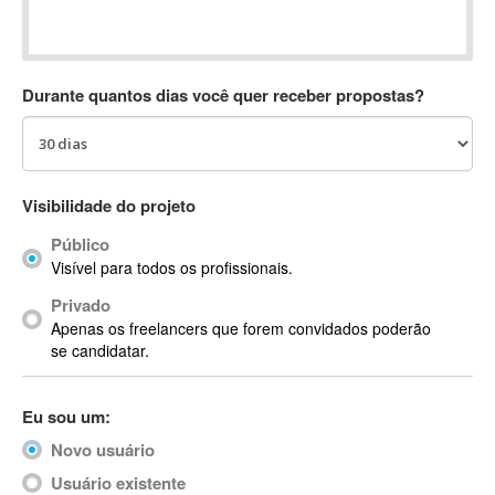
Absynth
AC Drives
AC3
Durante quantos dias você quer receber propostas?
ACARS
AccountMate
ACDSee
ACID Pro
Visibilidade do projeto
ACPI
Público
Acrobat
Visível para todos os profissionais.
Acrobat X
Privado
Acronis
Apenas os freelancers que forem convidados poderão
ACT
se candidatar.
Actian
Actimize
Eu sou um:
ActionScript
Novo usuário
ActionScript 3
Active Directory
Usuário existente