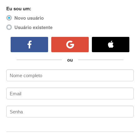
ActiveCollab
Eu sou um:
ActiveX
Novo usuário
ActiveX Data Objects (ADO)
Usuário existente
Ada
Adianti Framework
ADK
Administração
ou
Administração Acadêmica
Administração de Artistas e Repertórios
Administração de Banco de Dados
Administração de Redes
Administração PostgreSQL
Administrador de Sistemas
ADO.NET
ADO.NET Entity Framework
Adobe After Effects
Adobe AIR