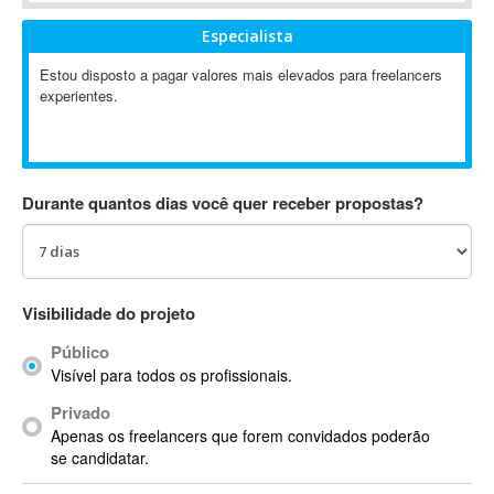
Absynth
Especialista
AC Drives
Estou disposto a pagar valores mais elevados para freelancers
AC3
experientes.
ACARS
AccountMate
ACDSee
ACID Pro
Durante quantos dias você quer receber propostas?
ACPI
Acrobat
Acrobat X
Acronis
Visibilidade do projeto
ACT
Público
Actian
Visível para todos os profissionais.
Actimize
Privado
ActionScript
Apenas os freelancers que forem convidados poderão
ActionScript 3
se candidatar.
Active Directory