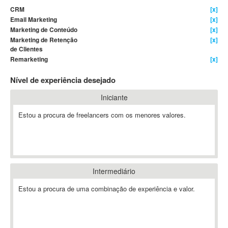
CRM
[x]
4D Dimension
Email Marketing
[x]
802.11
Marketing de Conteúdo
[x]
A&P
Marketing de Retenção
[x]
de Clientes
A-GPS
Remarketing
[x]
A2Billing
Nível de experiência desejado
AAUS Scientific Diver
Ab Initio
Iniciante
ABAP
Estou a procura de freelancers com os menores valores.
Abaqus
ABBYY FineReader
ABIS
AbleCommerce
Intermediário
Ableton
Ableton Live
Estou a procura de uma combinação de experiência e valor.
Ableton Push
Abstract
Abstract Window Toolkit (AWT)