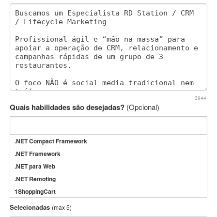
3944
Quais habilidades são desejadas?
(Opcional)
.NET Compact Framework
.NET Framework
.NET para Web
.NET Remoting
1ShoppingCart
3DS Max
Selecionadas
(max 5)
3GSM