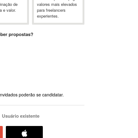
inação de
valores mais elevados
a e valor.
para freelancers
experientes.
eber propostas?
nvidados poderão se candidatar.
Usuário existente