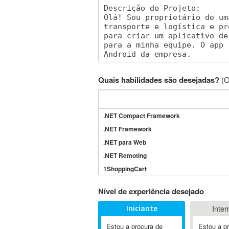
Quais habilidades são desejadas?
(O
.NET Compact Framework
.NET Framework
.NET para Web
.NET Remoting
1ShoppingCart
3DS Max
Nível de experiência desejado
3GSM
Iniciante
Inter
4D Dimension
802.11
Estou a procura de
Estou a p