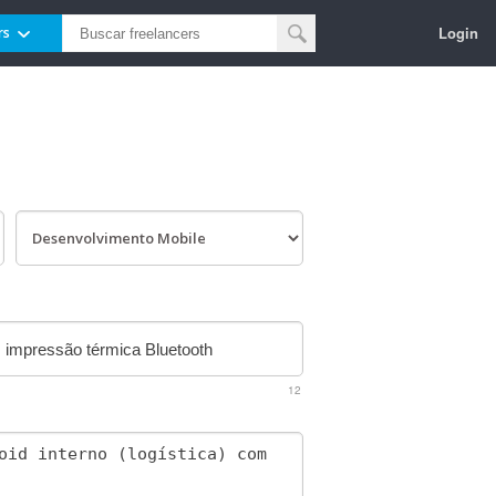
Login
rs
12