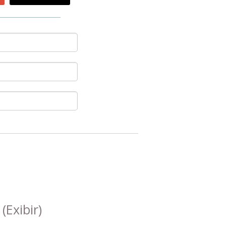
s
(Exibir)