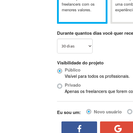
A&P
freelancers com os
uma comb
menores valores.
experiênci
A-GPS
A2Billing
AAUS Scientific Diver
Durante quantos dias você quer rec
Ab Initio
ABAP
Abaqus
ABBYY FineReader
Visibilidade do projeto
ABIS
Público
AbleCommerce
Visível para todos os profissionais.
Ableton
Privado
Ableton Live
Apenas os freelancers que forem co
Ableton Push
Abstract
Novo usuário
Eu sou um:
Abstract Window Toolkit (AWT)
Absynth
AC Drives