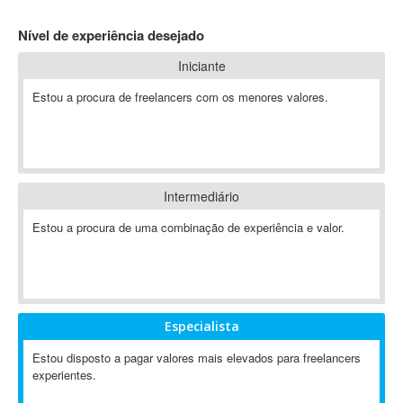
4D Dimension
Nível de experiência desejado
802.11
Iniciante
A&P
A-GPS
Estou a procura de freelancers com os menores valores.
A2Billing
AAUS Scientific Diver
Ab Initio
ABAP
Intermediário
Abaqus
Estou a procura de uma combinação de experiência e valor.
ABBYY FineReader
ABIS
AbleCommerce
Ableton
Especialista
Ableton Live
Ableton Push
Estou disposto a pagar valores mais elevados para freelancers
Abstract
experientes.
Abstract Window Toolkit (AWT)