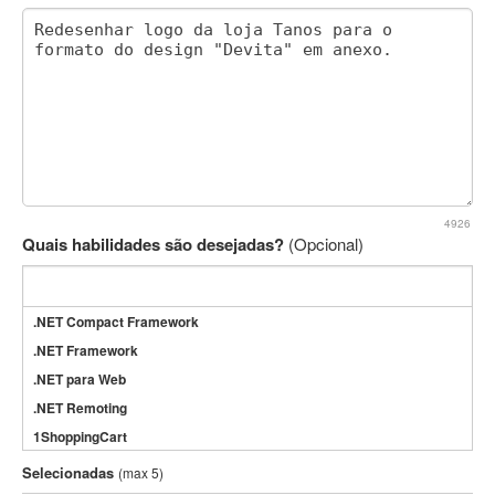
4926
Quais habilidades são desejadas?
(Opcional)
.NET Compact Framework
.NET Framework
.NET para Web
.NET Remoting
1ShoppingCart
3DS Max
Selecionadas
(max 5)
3GSM