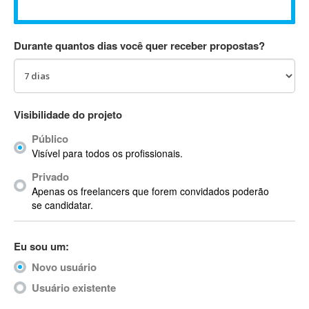
Absynth
AC Drives
Durante quantos dias você quer receber propostas?
AC3
ACARS
AccountMate
ACDSee
Visibilidade do projeto
ACID Pro
Público
ACPI
Visível para todos os profissionais.
Acrobat
Acrobat X
Privado
Apenas os freelancers que forem convidados poderão
Acronis
se candidatar.
ACT
Actian
Eu sou um:
Actimize
ActionScript
Novo usuário
ActionScript 3
Usuário existente
Active Directory