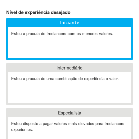
4D Dimension
Nível de experiência desejado
802.11
Iniciante
A&P
A-GPS
Estou a procura de freelancers com os menores valores.
A2Billing
AAUS Scientific Diver
Ab Initio
ABAP
Intermediário
Abaqus
Estou a procura de uma combinação de experiência e valor.
ABBYY FineReader
ABIS
AbleCommerce
Ableton
Especialista
Ableton Live
Ableton Push
Estou disposto a pagar valores mais elevados para freelancers
Abstract
experientes.
Abstract Window Toolkit (AWT)