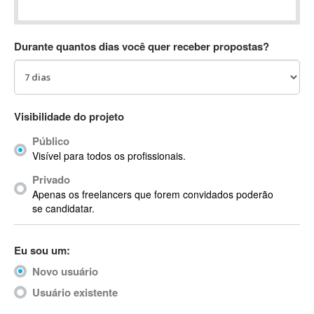
Absynth
AC Drives
Durante quantos dias você quer receber propostas?
AC3
ACARS
AccountMate
ACDSee
Visibilidade do projeto
ACID Pro
Público
ACPI
Visível para todos os profissionais.
Acrobat
Acrobat X
Privado
Apenas os freelancers que forem convidados poderão
Acronis
se candidatar.
ACT
Actian
Eu sou um:
Actimize
ActionScript
Novo usuário
ActionScript 3
Usuário existente
Active Directory