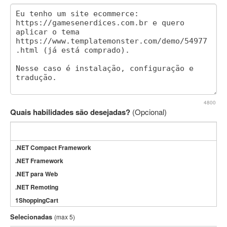
4800
Quais habilidades são desejadas?
(Opcional)
.NET Compact Framework
.NET Framework
.NET para Web
.NET Remoting
1ShoppingCart
3DS Max
Selecionadas
(max 5)
3GSM