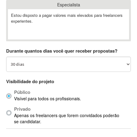
Especialista
Absynth
AC Drives
Estou disposto a pagar valores mais elevados para freelancers
experientes.
AC3
ACARS
AccountMate
ACDSee
Durante quantos dias você quer receber propostas?
ACID Pro
ACPI
Acrobat
Acrobat X
Visibilidade do projeto
Acronis
Público
ACT
Visível para todos os profissionais.
Actian
Privado
Actimize
Apenas os freelancers que forem convidados poderão
ActionScript
se candidatar.
ActionScript 3
Active Directory