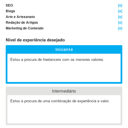
SEO
[x]
4D Dimension
Blogs
[x]
802.11
Arte e Artesanato
[x]
A&P
Redação de Artigos
[x]
Marketing de Conteúdo
[x]
A-GPS
A2Billing
Nível de experiência desejado
AAUS Scientific Diver
Iniciante
Ab Initio
ABAP
Estou a procura de freelancers com os menores valores.
Abaqus
ABBYY FineReader
ABIS
AbleCommerce
Intermediário
Ableton
Estou a procura de uma combinação de experiência e valor.
Ableton Live
Ableton Push
Abstract
Abstract Window Toolkit (AWT)