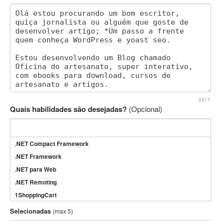
3517
Quais habilidades são desejadas?
(Opcional)
.NET Compact Framework
.NET Framework
.NET para Web
.NET Remoting
1ShoppingCart
3DS Max
Selecionadas
(max 5)
3GSM