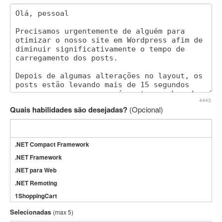
4443
Quais habilidades são desejadas?
(Opcional)
.NET Compact Framework
.NET Framework
.NET para Web
.NET Remoting
1ShoppingCart
3DS Max
Selecionadas
(max 5)
3GSM