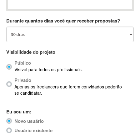
Absynth
AC Drives
Durante quantos dias você quer receber propostas?
AC3
ACARS
AccountMate
ACDSee
Visibilidade do projeto
ACID Pro
Público
ACPI
Visível para todos os profissionais.
Acrobat
Acrobat X
Privado
Apenas os freelancers que forem convidados poderão
Acronis
se candidatar.
ACT
Actian
Eu sou um:
Actimize
ActionScript
Novo usuário
ActionScript 3
Usuário existente
Active Directory