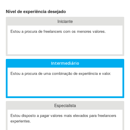
4D Dimension
Nível de experiência desejado
802.11
Iniciante
A&P
A-GPS
Estou a procura de freelancers com os menores valores.
A2Billing
AAUS Scientific Diver
Ab Initio
ABAP
Intermediário
Abaqus
Estou a procura de uma combinação de experiência e valor.
ABBYY FineReader
ABIS
AbleCommerce
Ableton
Especialista
Ableton Live
Ableton Push
Estou disposto a pagar valores mais elevados para freelancers
Abstract
experientes.
Abstract Window Toolkit (AWT)