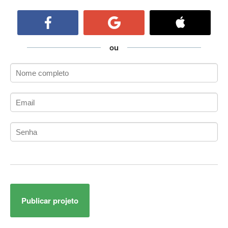
ActiveCollab
ActiveX
ActiveX Data Objects (ADO)
Ada
ou
Adianti Framework
ADK
Administração
Administração Acadêmica
Administração de Artistas e Repertórios
Administração de Banco de Dados
Administração de Redes
Administração PostgreSQL
Administrador de Sistemas
ADO.NET
ADO.NET Entity Framework
Publicar projeto
Adobe After Effects
Adobe AIR