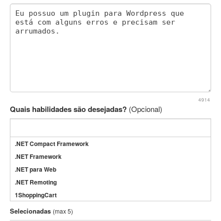
4914
Quais habilidades são desejadas?
(Opcional)
.NET Compact Framework
.NET Framework
.NET para Web
.NET Remoting
1ShoppingCart
3DS Max
Selecionadas
(max 5)
3GSM