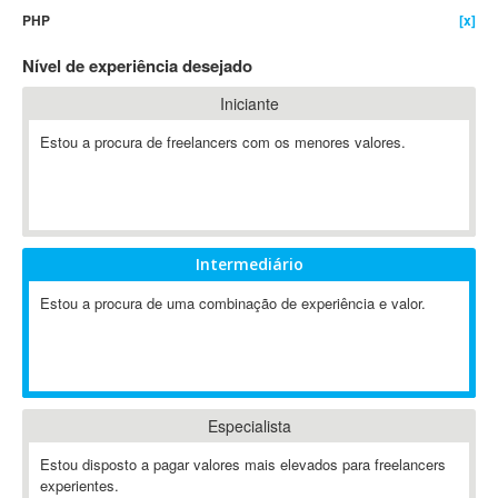
PHP
[x]
4D Dimension
802.11
Nível de experiência desejado
A&P
Iniciante
A-GPS
Estou a procura de freelancers com os menores valores.
A2Billing
AAUS Scientific Diver
Ab Initio
ABAP
Abaqus
Intermediário
ABBYY FineReader
Estou a procura de uma combinação de experiência e valor.
ABIS
AbleCommerce
Ableton
Ableton Live
Especialista
Ableton Push
Abstract
Estou disposto a pagar valores mais elevados para freelancers
experientes.
Abstract Window Toolkit (AWT)