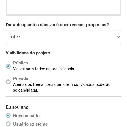
Absynth
AC Drives
AC3
Durante quantos dias você quer receber propostas?
ACARS
AccountMate
ACDSee
ACID Pro
Visibilidade do projeto
ACPI
Público
Acrobat
Visível para todos os profissionais.
Acrobat X
Privado
Acronis
Apenas os freelancers que forem convidados poderão
ACT
se candidatar.
Actian
Actimize
Eu sou um:
ActionScript
Novo usuário
ActionScript 3
Active Directory
Usuário existente