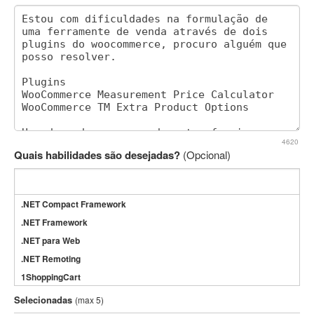
4620
Quais habilidades são desejadas?
(Opcional)
.NET Compact Framework
.NET Framework
.NET para Web
.NET Remoting
1ShoppingCart
3DS Max
Selecionadas
(max 5)
3GSM