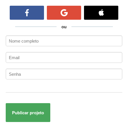
ActiveCollab
ActiveX
ActiveX Data Objects (ADO)
Ada
ou
Adianti Framework
ADK
Administração
Administração Acadêmica
Administração de Artistas e Repertórios
Administração de Banco de Dados
Administração de Redes
Administração PostgreSQL
Administrador de Sistemas
ADO.NET
ADO.NET Entity Framework
Publicar projeto
Adobe After Effects
Adobe AIR