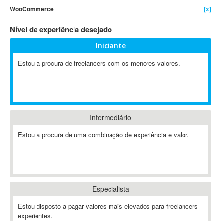
WooCommerce
[x]
4D Dimension
802.11
Nível de experiência desejado
A&P
Iniciante
A-GPS
Estou a procura de freelancers com os menores valores.
A2Billing
AAUS Scientific Diver
Ab Initio
ABAP
Abaqus
Intermediário
ABBYY FineReader
Estou a procura de uma combinação de experiência e valor.
ABIS
AbleCommerce
Ableton
Ableton Live
Especialista
Ableton Push
Abstract
Estou disposto a pagar valores mais elevados para freelancers
experientes.
Abstract Window Toolkit (AWT)