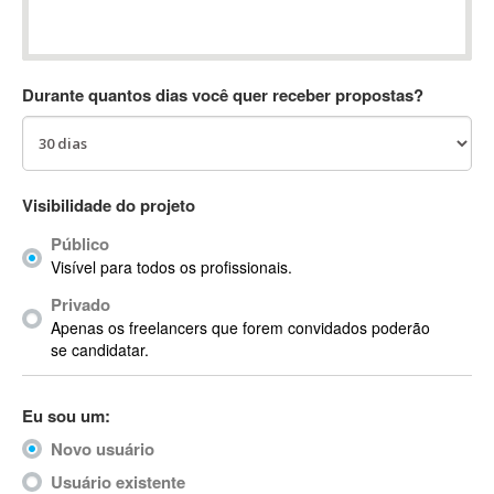
Absynth
AC Drives
AC3
Durante quantos dias você quer receber propostas?
ACARS
AccountMate
ACDSee
ACID Pro
Visibilidade do projeto
ACPI
Público
Acrobat
Visível para todos os profissionais.
Acrobat X
Privado
Acronis
Apenas os freelancers que forem convidados poderão
ACT
se candidatar.
Actian
Actimize
Eu sou um:
ActionScript
Novo usuário
ActionScript 3
Active Directory
Usuário existente