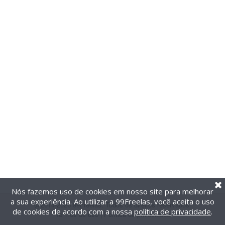
Nós fazemos uso de cookies em nosso site para melhorar
a sua experiência. Ao utilizar a 99Freelas, você aceita o uso
@2014-2026 99Freelas. Todos os direitos reservados.
de cookies de acordo com a nossa
política de privacidade
.
Termos de uso
|
Política de privacidade