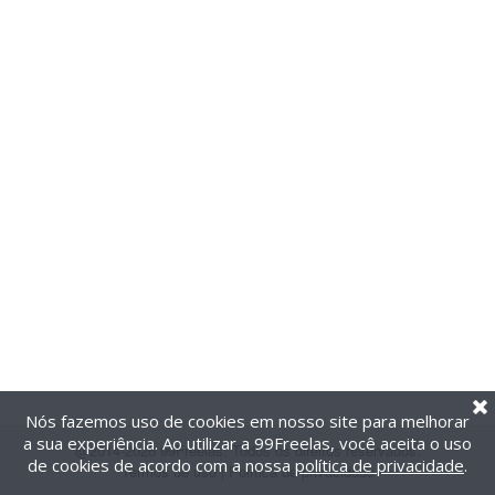
Nós fazemos uso de cookies em nosso site para melhorar
a sua experiência. Ao utilizar a 99Freelas, você aceita o uso
@2014-2026 99Freelas. Todos os direitos reservados.
de cookies de acordo com a nossa
política de privacidade
.
Termos de uso
|
Política de privacidade