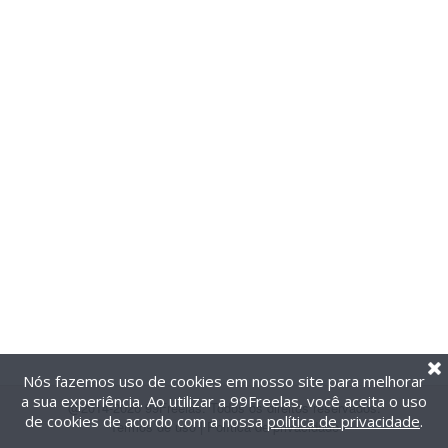
Nós fazemos uso de cookies em nosso site para melhorar
a sua experiência. Ao utilizar a 99Freelas, você aceita o uso
@2014-2026 99Freelas. Todos os direitos reservados.
de cookies de acordo com a nossa
política de privacidade
.
Termos de uso
|
Política de privacidade