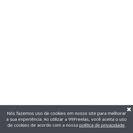
Nós fazemos uso de cookies em nosso site para melhorar
a sua experiência. Ao utilizar a 99Freelas, você aceita o uso
@2014-2026 99Freelas. Todos os direitos reservados.
de cookies de acordo com a nossa
política de privacidade
.
Termos de uso
|
Política de privacidade