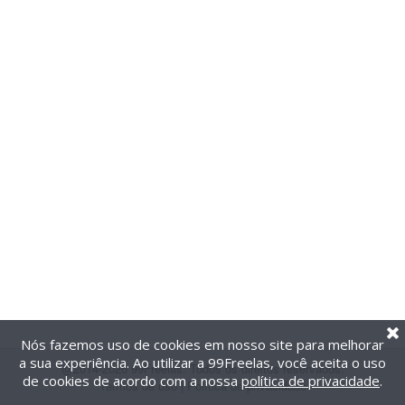
Nós fazemos uso de cookies em nosso site para melhorar
a sua experiência. Ao utilizar a 99Freelas, você aceita o uso
@2014-2026 99Freelas. Todos os direitos reservados.
de cookies de acordo com a nossa
política de privacidade
.
Termos de uso
|
Política de privacidade