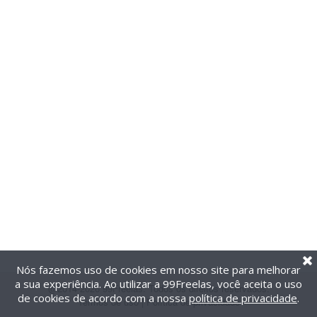
Nós fazemos uso de cookies em nosso site para melhorar
a sua experiência. Ao utilizar a 99Freelas, você aceita o uso
@2014-2026 99Freelas. Todos os direitos reservados.
de cookies de acordo com a nossa
política de privacidade
.
Termos de uso
|
Política de privacidade