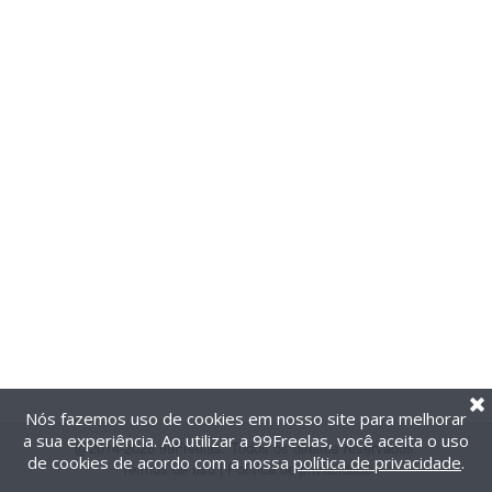
Nós fazemos uso de cookies em nosso site para melhorar
a sua experiência. Ao utilizar a 99Freelas, você aceita o uso
@2014-2026 99Freelas. Todos os direitos reservados.
de cookies de acordo com a nossa
política de privacidade
.
Termos de uso
|
Política de privacidade