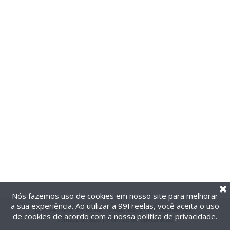
Nós fazemos uso de cookies em nosso site para melhorar
a sua experiência. Ao utilizar a 99Freelas, você aceita o uso
@2014-2026 99Freelas. Todos os direitos reservados.
de cookies de acordo com a nossa
política de privacidade
.
Termos de uso
|
Política de privacidade