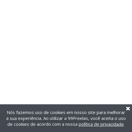
Nós fazemos uso de cookies em nosso site para melhorar
a sua experiência. Ao utilizar a 99Freelas, você aceita o uso
@2014-2026 99Freelas. Todos os direitos reservados.
de cookies de acordo com a nossa
política de privacidade
.
Termos de uso
|
Política de privacidade