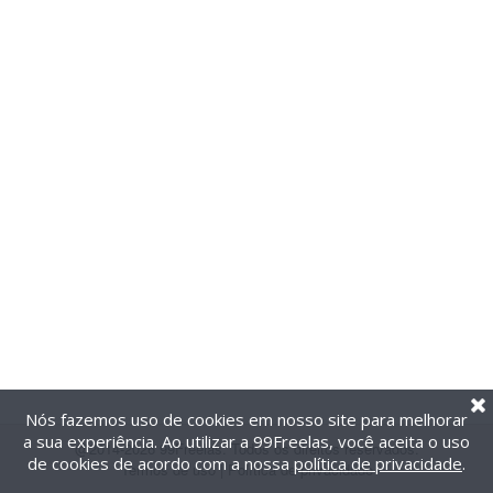
Nós fazemos uso de cookies em nosso site para melhorar
a sua experiência. Ao utilizar a 99Freelas, você aceita o uso
@2014-2026 99Freelas. Todos os direitos reservados.
de cookies de acordo com a nossa
política de privacidade
.
Termos de uso
|
Política de privacidade